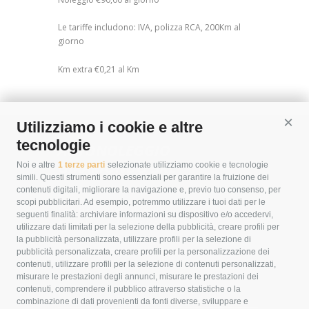
Le tariffe includono: IVA, polizza RCA, 200Km al
giorno
Km extra €0,21 al Km
Utilizziamo i cookie e altre
Cont
tecnologie
AUTONOLEGGIO
GIRAMONDO SRL
Noi e altre
1 terze parti
selezionate utilizziamo cookie e tecnologie
simili. Questi strumenti sono essenziali per garantire la fruizione dei
contenuti digitali, migliorare la navigazione e, previo tuo consenso, per
scopi pubblicitari. Ad esempio, potremmo utilizzare i tuoi dati per le
Cod. Fisc. e P.IVA
: 01075780526
seguenti finalità: archiviare informazioni su dispositivo e/o accedervi,
Capitale sociale
: € 10.000,00 i.v.
utilizzare dati limitati per la selezione della pubblicità, creare profili per
la pubblicità personalizzata, utilizzare profili per la selezione di
Sede
:
pubblicità personalizzata, creare profili per la personalizzazione dei
contenuti, utilizzare profili per la selezione di contenuti personalizzati,
Via Toppo Basso , 4 - Fraz. Macciano - 53043 Chiusi
misurare le prestazioni degli annunci, misurare le prestazioni dei
(SI)
contenuti, comprendere il pubblico attraverso statistiche o la
combinazione di dati provenienti da fonti diverse, sviluppare e