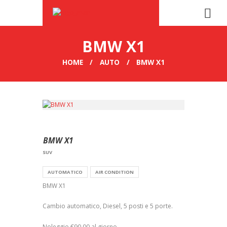
BMW X1
HOME
AUTO
BMW X1
BMW X1
SUV
AUTOMATICO
AIR CONDITION
BMW X1
Cambio automatico, Diesel, 5 posti e 5 porte.
Noleggio €90,00 al giorno