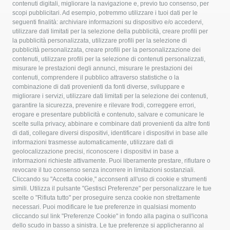
contenuti digitali, migliorare la navigazione e, previo tuo consenso, per
scopi pubblicitari. Ad esempio, potremmo utilizzare i tuoi dati per le
seguenti finalità: archiviare informazioni su dispositivo e/o accedervi,
utilizzare dati limitati per la selezione della pubblicità, creare profili per
AUTONOLEGGIO
la pubblicità personalizzata, utilizzare profili per la selezione di
GIRAMONDO SRL
pubblicità personalizzata, creare profili per la personalizzazione dei
contenuti, utilizzare profili per la selezione di contenuti personalizzati,
misurare le prestazioni degli annunci, misurare le prestazioni dei
contenuti, comprendere il pubblico attraverso statistiche o la
Cod. Fisc. e P.IVA
: 01075780526
combinazione di dati provenienti da fonti diverse, sviluppare e
Capitale sociale
: € 10.000,00 i.v.
migliorare i servizi, utilizzare dati limitati per la selezione dei contenuti,
garantire la sicurezza, prevenire e rilevare frodi, correggere errori,
Sede
:
erogare e presentare pubblicità e contenuto, salvare e comunicare le
scelte sulla privacy, abbinare e combinare dati provenienti da altre fonti
Via Toppo Basso , 4 - Fraz. Macciano - 53043 Chiusi
di dati, collegare diversi dispositivi, identificare i dispositivi in base alle
(SI)
informazioni trasmesse automaticamente, utilizzare dati di
geolocalizzazione precisi, riconoscere i dispositivi in base a
informazioni richieste attivamente. Puoi liberamente prestare, rifiutare o
revocare il tuo consenso senza incorrere in limitazioni sostanziali.
CONTATTI
Cliccando su "Accetta cookie," acconsenti all'uso di cookie e strumenti
simili. Utilizza il pulsante "Gestisci Preferenze" per personalizzare le tue
scelte o "Rifiuta tutto" per proseguire senza cookie non strettamente
necessari. Puoi modificare le tue preferenze in qualsiasi momento
Tel:
+39 0578 275026
cliccando sul link "Preferenze Cookie" in fondo alla pagina o sull'icona
dello scudo in basso a sinistra. Le tue preferenze si applicheranno al