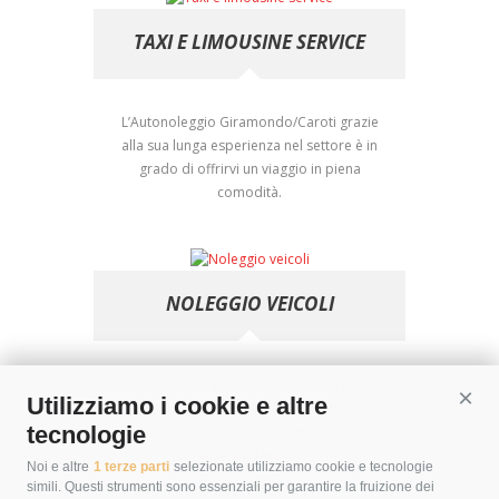
TAXI E LIMOUSINE SERVICE
L’Autonoleggio Giramondo/Caroti grazie
alla sua lunga esperienza nel settore è in
grado di offrirvi un viaggio in piena
comodità.
NOLEGGIO VEICOLI
L’Autonoleggio Giramondo/Caroti
Utilizziamo i cookie e altre
Cont
dispone di una vastissima gamma di
autovetture pronte a soddisfare tutte le
tecnologie
vostre esigenze.
Noi e altre
1 terze parti
selezionate utilizziamo cookie e tecnologie
simili. Questi strumenti sono essenziali per garantire la fruizione dei