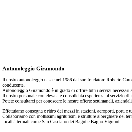
Autonoleggio Giramondo
Il nostro autonoleggio nasce nel 1986 dal suo fondatore Roberto Caroti.
conducente.
Autonoleggio Giramondo è in grado di offrire tutti i servizi necessari a 
Il nostro personale con elevata e consolidata esperienza al servizio d
Potete consultarci per conoscere le nostre offerte settimanali, azienda
Effettuiamo consegna e ritiro dei mezzi in stazioni, aeroporti, porti e tutt
Collaboriamo con moltissimi agriturismi e strutture alberghiere del ter
località termali come San Casciano dei Bagni e Bagno Vignoni.