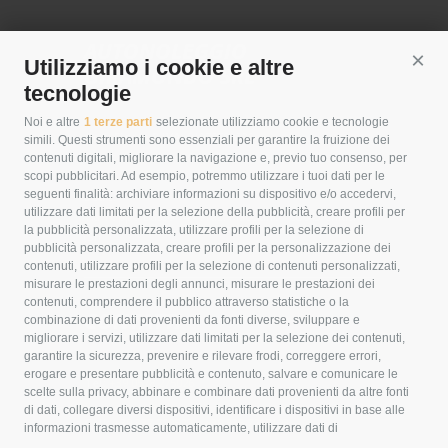
AUTONOLEGGIO
Utilizziamo i cookie e altre
Cont
GIRAMONDO SRL
tecnologie
Noi e altre
1 terze parti
selezionate utilizziamo cookie e tecnologie
Cod. Fisc. e P.IVA
: 01075780526
simili. Questi strumenti sono essenziali per garantire la fruizione dei
Capitale sociale
: € 10.000,00 i.v.
contenuti digitali, migliorare la navigazione e, previo tuo consenso, per
scopi pubblicitari. Ad esempio, potremmo utilizzare i tuoi dati per le
seguenti finalità: archiviare informazioni su dispositivo e/o accedervi,
Sede
:
utilizzare dati limitati per la selezione della pubblicità, creare profili per
Via Toppo Basso , 4 - Fraz. Macciano - 53043 Chiusi
la pubblicità personalizzata, utilizzare profili per la selezione di
(SI)
pubblicità personalizzata, creare profili per la personalizzazione dei
contenuti, utilizzare profili per la selezione di contenuti personalizzati,
misurare le prestazioni degli annunci, misurare le prestazioni dei
contenuti, comprendere il pubblico attraverso statistiche o la
CONTATTI
combinazione di dati provenienti da fonti diverse, sviluppare e
migliorare i servizi, utilizzare dati limitati per la selezione dei contenuti,
garantire la sicurezza, prevenire e rilevare frodi, correggere errori,
erogare e presentare pubblicità e contenuto, salvare e comunicare le
Tel:
+39 0578 275026
scelte sulla privacy, abbinare e combinare dati provenienti da altre fonti
di dati, collegare diversi dispositivi, identificare i dispositivi in base alle
Cell:
+39 337 700529
–
+39 335 7217123
informazioni trasmesse automaticamente, utilizzare dati di
geolocalizzazione precisi, riconoscere i dispositivi in base a