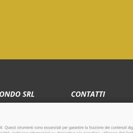
ONDO SRL
CONTATTI
Tel:
+39 0578 275026
i. Questi strumenti sono essenziali per garantire la fruizione dei contenuti dig
Cell:
+39 337 700529
–
+39 335 721